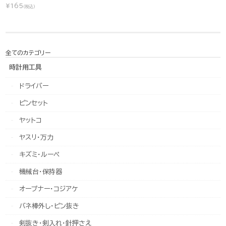
¥165
(税込)
全てのカテゴリー
時計用工具
ドライバー
ピンセット
ヤットコ
ヤスリ・万力
キズミ・ルーペ
機械台・保持器
オープナー・コジアケ
バネ棒外し・ピン抜き
剣抜き・剣入れ・針押さえ