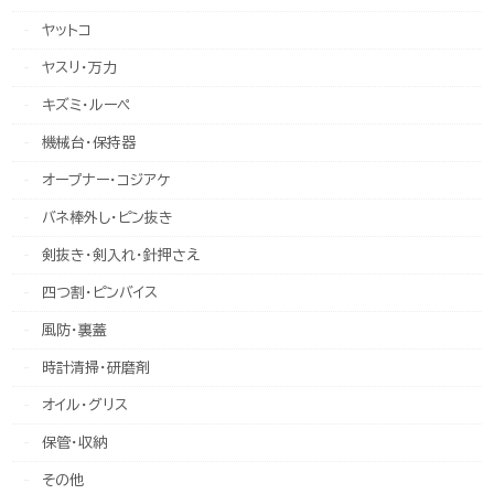
ヤットコ
ヤスリ・万力
キズミ・ルーペ
機械台・保持器
オープナー・コジアケ
バネ棒外し・ピン抜き
剣抜き・剣入れ・針押さえ
四つ割・ピンバイス
風防・裏蓋
時計清掃・研磨剤
オイル・グリス
保管・収納
その他