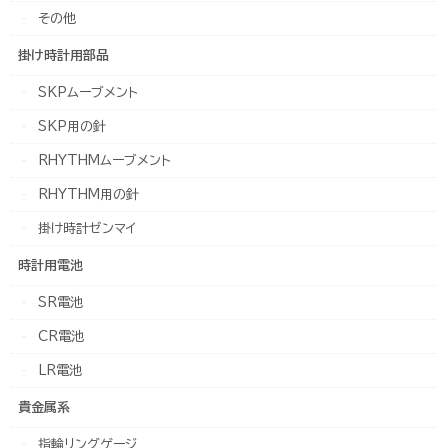
その他
掛け時計用部品
SKPムーブメント
SKP用の針
RHYTHMムーブメント
RHYTHM用の針
掛け時計ゼンマイ
時計用電池
SR電池
CR電池
LR電池
貴金属系
指輪リングゲージ