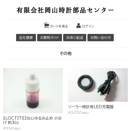
有限会社岡山時計部品センター
0
カートを見る
ログイン
会社概要
お買物ガイド
決済と配送
お問い合わせ
その他
ソーラー時計用LED充電器
¥3,850
(税込)
【LOCTITE】ねじゆるみ止め 小分
け 約3cc
¥550
(税込)