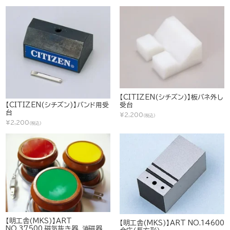
【CITIZEN(シチズン)】板バネ外し
受台
【CITIZEN(シチズン)】バンド用受
台
¥2,200
(税込)
¥2,200
(税込)
【明工舎(MKS)】ART
【明工舎(MKS)】ART NO.14600
NO.37500 磁気抜き器、消磁器