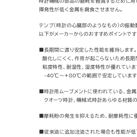
時計機械の部品の磨耗を軽減するために用
揮発性が低く金属を腐食させません。
テンプ（時計の心臓部のようなもの）の振
以下がメーカーからのおすすめポイントです
■長期間に渡り安定した性能を維持します
酸化しにくく、作用が起こらないため長期
粘度特性、耐湿性、湿度特性が優れていま
-40℃～+80℃の範囲で安定しています
■時計用ムーブメントに使われている、金
クオーツ時計、機械式時計あらゆる材質の
■摩耗粉の発生を抑えるため、耐摩耗性に
■従来油に追加注油された場合も性能が低