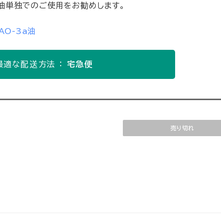
油単独でのご使用をお勧めします。
AO-3a油
最適な配送方法 ：
宅急便
売り切れ