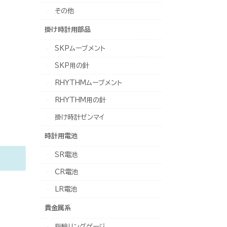
その他
掛け時計用部品
SKPムーブメント
SKP用の針
RHYTHMムーブメント
RHYTHM用の針
掛け時計ゼンマイ
時計用電池
SR電池
。
CR電池
LR電池
貴金属系
指輪リングゲージ