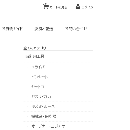
0
カートを見る
ログイン
お買物ガイド
決済と配送
お問い合わせ
全てのカテゴリー
時計用工具
ドライバー
ピンセット
ヤットコ
ヤスリ・万力
キズミ・ルーペ
機械台・保持器
オープナー・コジアケ