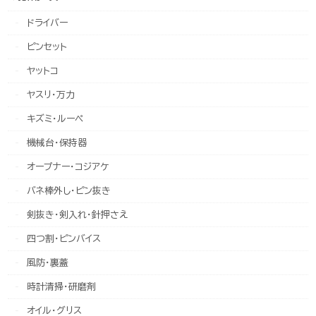
ドライバー
ピンセット
ヤットコ
ヤスリ・万力
キズミ・ルーペ
機械台・保持器
オープナー・コジアケ
バネ棒外し・ピン抜き
剣抜き・剣入れ・針押さえ
四つ割・ピンバイス
風防・裏蓋
時計清掃・研磨剤
オイル・グリス