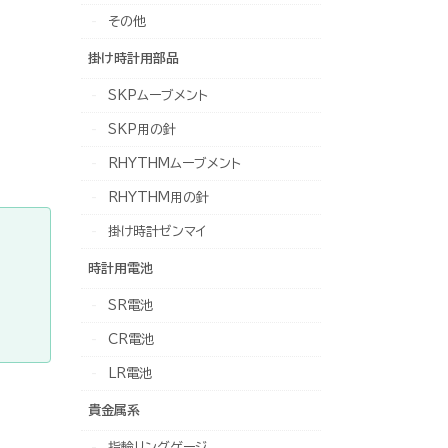
その他
掛け時計用部品
SKPムーブメント
SKP用の針
RHYTHMムーブメント
RHYTHM用の針
掛け時計ゼンマイ
時計用電池
SR電池
CR電池
LR電池
貴金属系
指輪リングゲージ