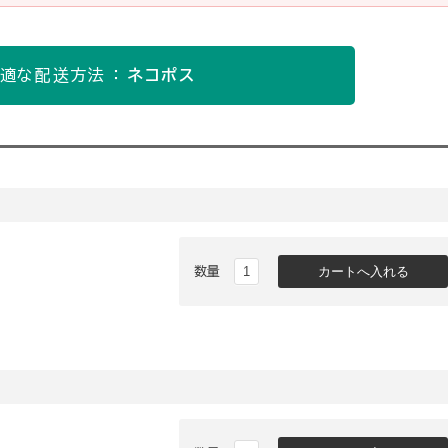
適な配送方法 ：
ネコポス
数量