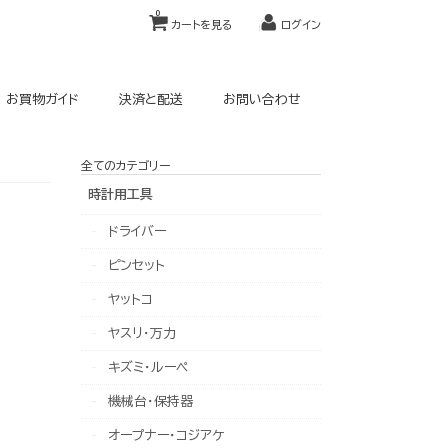
0
カートを見る
ログイン
お買物ガイド
決済と配送
お問い合わせ
全てのカテゴリー
時計用工具
ドライバー
ピンセット
ヤットコ
ヤスリ・万力
キズミ・ルーペ
機械台・保持器
オープナー・コジアケ