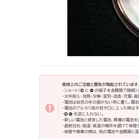
使用上のご注意と警告が喚起されています
・ショート（
と
の端子を金属類で接続）
・火中投入・加熱・分解・変形・改造・充電・
・電池は幼児の手の届かない所に置く。電
・電池のアルカリ液が目や口に入った時はす
・
を逆に入れない。
・新しい電池と使用した電池、異種の電池を
・直射日光・高温・高湿の場所を避けて保管
・保管や廃棄の際は、他の電池や金属類と混