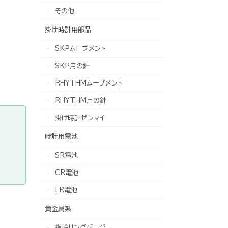
その他
掛け時計用部品
SKPムーブメント
SKP用の針
RHYTHMムーブメント
RHYTHM用の針
掛け時計ゼンマイ
時計用電池
SR電池
CR電池
LR電池
貴金属系
指輪リングゲージ