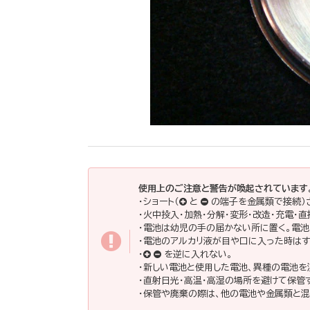
使用上のご注意と警告が喚起されています
・ショート（
と
の端子を金属類で接続）
・火中投入・加熱・分解・変形・改造・充電・
・電池は幼児の手の届かない所に置く。電
・電池のアルカリ液が目や口に入った時はす
・
を逆に入れない。
・新しい電池と使用した電池、異種の電池を
・直射日光・高温・高湿の場所を避けて保管
・保管や廃棄の際は、他の電池や金属類と混