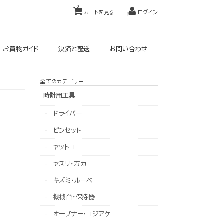
0
カートを見る
ログイン
お買物ガイド
決済と配送
お問い合わせ
全てのカテゴリー
時計用工具
ドライバー
ピンセット
ヤットコ
ヤスリ・万力
キズミ・ルーペ
機械台・保持器
オープナー・コジアケ