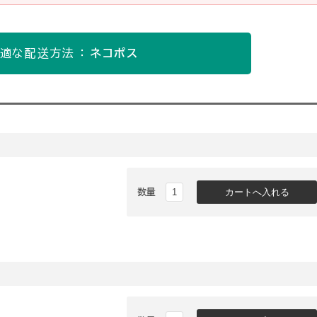
適な配送方法 ：
ネコポス
数量