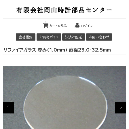
有限会社岡山時計部品センター
0
カートを見る
ログイン
会社概要
お買物ガイド
決済と配送
お問い合わせ
サファイアガラス 厚み(1.0mm) 直径23.0-32.5mm