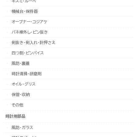
キズミ・ルーペ
機械台・保持器
オープナー・コジアケ
バネ棒外し・ピン抜き
剣抜き・剣入れ・針押さえ
四つ割・ピンバイス
風防・裏蓋
時計清掃・研磨剤
オイル・グリス
保管・収納
その他
時計用部品
風防・ガラス