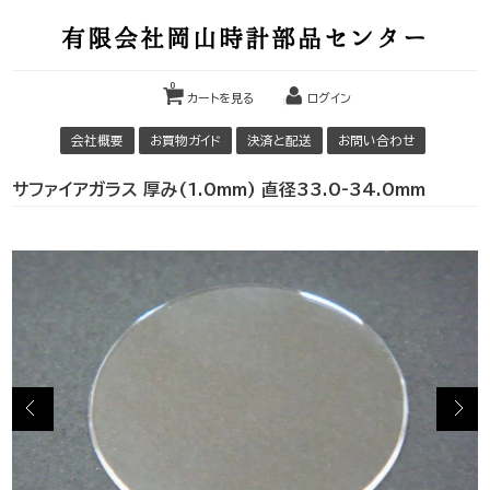
有限会社岡山時計部品センター
0
カートを見る
ログイン
会社概要
お買物ガイド
決済と配送
お問い合わせ
サファイアガラス 厚み(1.0mm) 直径33.0-34.0mm