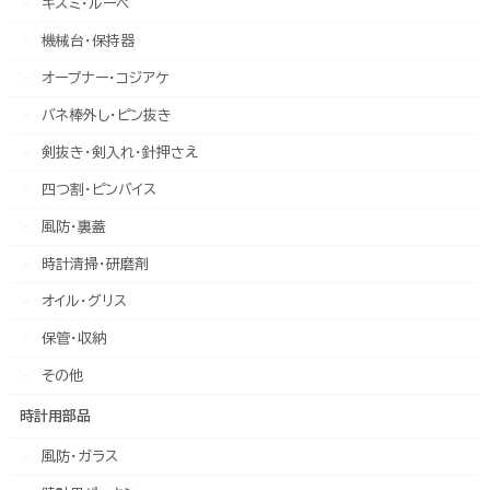
キズミ・ルーペ
機械台・保持器
オープナー・コジアケ
バネ棒外し・ピン抜き
剣抜き・剣入れ・針押さえ
四つ割・ピンバイス
風防・裏蓋
時計清掃・研磨剤
オイル・グリス
保管・収納
その他
時計用部品
風防・ガラス